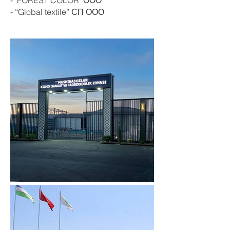
- "FOREST COLOR" ООО
- “Global textile” СП ООО