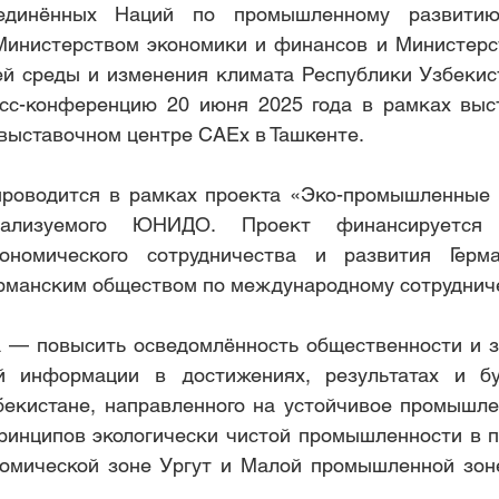
единённых Наций по промышленному развити
Министерством экономики и финансов и Министерст
 среды и изменения климата Республики Узбекист
сс-конференцию 20 июня 2025 года в рамках выст
в выставочном центре CAEx в Ташкенте.
роводится в рамках проекта «Эко-промышленные п
еализуемого ЮНИДО. Проект финансируется 
ономического сотрудничества и развития Герм
рманским обществом по международному сотрудниче
 — повысить осведомлённость общественности и з
й информации в достижениях, результатах и бу
екистане, направленного на устойчивое промышле
ринципов экологически чистой промышленности в п
омической зоне Ургут и Малой промышленной зоне