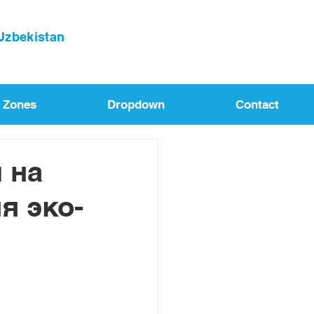
 Uzbekistan
l Zones
Dropdown
Contact
 на
я эко-