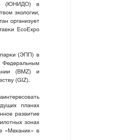
ю (ЮНИДО) в 
вом экологии, 
ан организует 
авки EcoExpo 
арки (ЭПП) в 
Федеральным 
ании (BMZ) и 
ству (GIZ).
аинтересовать 
дущих планах 
нное развитие 
илотных зонах 
 «Механик» в 