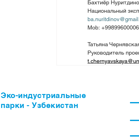
Бахтиёр Нуритдин
Национальный экс
ba.nuritdinov@gmai
Mob: +9989960000
Татьяна Чернявска
Руководитель про
t.chernyavskaya@un
​Эко-индустриальные
О 
парки - Узбекистан
За
​В