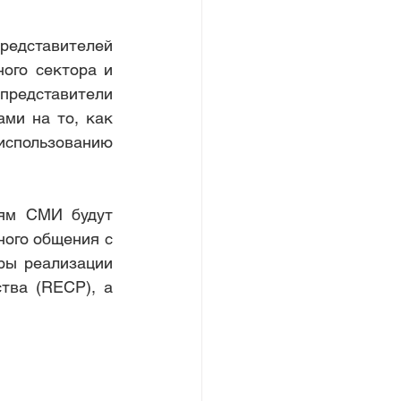
редставителей 
ого сектора и 
едставители 
ми на то, как 
спользованию 
ям СМИ будут 
ого общения с 
ы реализации 
тва (RECP), а 