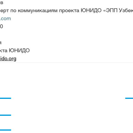
ов
перт по коммуникациям проекта ЮНИДО «ЭПП Узбе
l.com
60
я
екта ЮНИДО
ido.org
проекте
Ко
планированная деятельность
​Та
Мен
опросы и ответы
Ор
пр