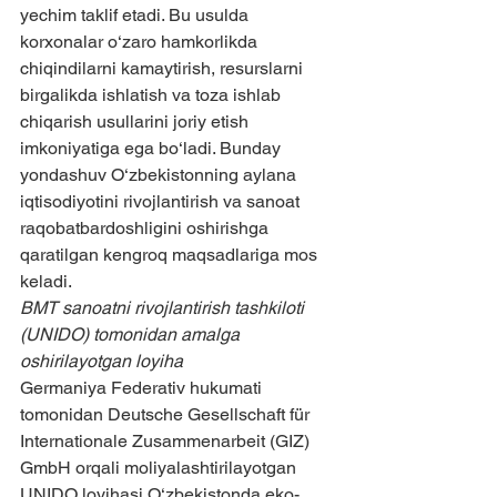
yechim taklif etadi. Bu usulda 
korxonalar o‘zaro hamkorlikda 
chiqindilarni kamaytirish, resurslarni 
birgalikda ishlatish va toza ishlab 
chiqarish usullarini joriy etish 
imkoniyatiga ega bo‘ladi. Bunday 
yondashuv O‘zbekistonning aylana 
iqtisodiyotini rivojlantirish va sanoat 
raqobatbardoshligini oshirishga 
qaratilgan kengroq maqsadlariga mos 
keladi.
BMT sanoatni rivojlantirish tashkiloti 
(UNIDO) tomonidan amalga 
oshirilayotgan loyiha
Germaniya Federativ hukumati 
tomonidan Deutsche Gesellschaft für 
Internationale Zusammenarbeit (GIZ) 
GmbH orqali moliyalashtirilayotgan 
UNIDO loyihasi O‘zbekistonda eko-