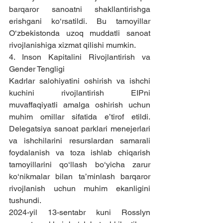
barqaror sanoatni shakllantirishga 
erishgani ko‘rsatildi. Bu tamoyillar 
O‘zbekistonda uzoq muddatli sanoat 
rivojlanishiga xizmat qilishi mumkin.
4. Inson Kapitalini Rivojlantirish va 
Gender Tengligi
Kadrlar salohiyatini oshirish va ishchi 
kuchini rivojlantirish EIPni 
muvaffaqiyatli amalga oshirish uchun 
muhim omillar sifatida e’tirof etildi. 
Delegatsiya sanoat parklari menejerlari 
va ishchilarini resurslardan samarali 
foydalanish va toza ishlab chiqarish 
tamoyillarini qo‘llash bo‘yicha zarur 
ko‘nikmalar bilan ta’minlash barqaror 
rivojlanish uchun muhim ekanligini 
tushundi.
2024-yil 13-sentabr kuni Rosslyn 