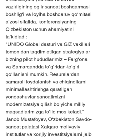
vazirligining og‘ir sanoat boshqarmasi 
boshlig‘i va loyiha boshqaruv qo‘mitasi 
a’zosi sifatida, konferensiyaning 
O‘zbekiston uchun ahamiyatini 
ta’kidladi:
"UNIDO Global dasturi va GIZ vakillari 
tomonidan taqdim etilgan strategiyalar 
bizning pilot hududlarimiz – Farg‘ona 
va Samarqandda to‘g‘ridan-to‘g‘ri 
qo‘llanishi mumkin. Resurslardan 
samarali foydalanish va chiqindilarni 
minimallashtirishga qaratilgan 
yondashuvlar sanoatimizni 
modernizatsiya qilish bo‘yicha milliy 
maqsadlarimizga to‘liq mos keladi."
Janob Mustafoyev, O‘zbekiston Savdo-
sanoat palatasi Xalqaro moliyaviy 
institutlar va xorijiy investitsiyalarni jalb 