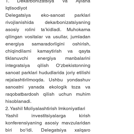
1. Dekarbonizatsiya va Aylana 
Iqtisodiyot
Delegatsiya eko-sanoat parklari 
rivojlanishida dekarbonizatsiyaning 
asosiy rolini ta’kidladi. Muhokama 
qilingan vositalar va usullar, jumladan 
energiya samaradorligini oshirish, 
chiqindilarni kamaytirish va qayta 
tiklanuvchi energiya manbalarini 
integratsiya qilish O‘zbekistonning 
sanoat parklari hududlarida joriy etilishi 
rejalashtirilmoqda. Ushbu yondashuv 
sanoatni yanada ekologik toza va 
raqobatbardosh qilish uchun muhim 
hisoblanadi.
2. Yashil Moliyalashtirish Imkoniyatlari
Yashil investitsiyalarga kirish 
konferensiyaning asosiy mavzularidan 
biri bo‘ldi. Delegatsiya xalqaro 