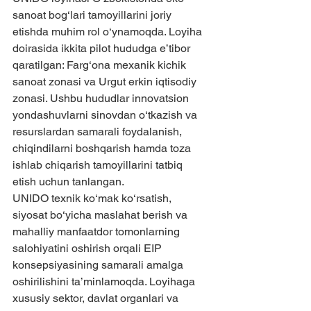
sanoat bog‘lari tamoyillarini joriy 
etishda muhim rol o‘ynamoqda. Loyiha 
doirasida ikkita pilot hududga e’tibor 
qaratilgan: Farg‘ona mexanik kichik 
sanoat zonasi va Urgut erkin iqtisodiy 
zonasi. Ushbu hududlar innovatsion 
yondashuvlarni sinovdan o‘tkazish va 
resurslardan samarali foydalanish, 
chiqindilarni boshqarish hamda toza 
ishlab chiqarish tamoyillarini tatbiq 
etish uchun tanlangan.
UNIDO texnik ko‘mak ko‘rsatish, 
siyosat bo‘yicha maslahat berish va 
mahalliy manfaatdor tomonlarning 
salohiyatini oshirish orqali EIP 
konsepsiyasining samarali amalga 
oshirilishini ta’minlamoqda. Loyihaga 
xususiy sektor, davlat organlari va 