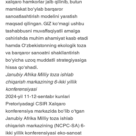
xalqaro hamkorlar jalb qilinib, butun 
mamlakat bo‘ylab barqaror 
sanoatlashtirish modelini yaratish 
maqsad qilingan. GIZ ko‘magi ushbu 
tashabbusni muvaffaqiyatli amalga 
oshirishda muhim ahamiyat kasb etadi 
hamda O‘zbekistonning ekologik toza 
va barqaror sanoatni shakllantirish 
bo‘yicha uzoq muddatli strategiyasiga 
hissa qo‘shadi.
Janubiy Afrika Milliy toza ishlab 
chiqarish markazining 6-ikki yillik 
konferensiyasi
2024-yil 11-12-sentabr kunlari 
Pretoriyadagi CSIR Xalqaro 
konferensiya markazida bo‘lib o‘tgan 
Janubiy Afrika Milliy toza ishlab 
chiqarish markazining (NCPC-SA) 6-
ikki yillik konferensiyasi eko-sanoat 