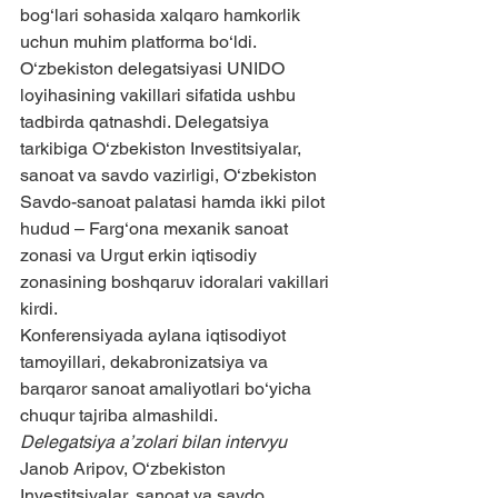
bog‘lari sohasida xalqaro hamkorlik 
uchun muhim platforma bo‘ldi. 
O‘zbekiston delegatsiyasi UNIDO 
loyihasining vakillari sifatida ushbu 
tadbirda qatnashdi. Delegatsiya 
tarkibiga O‘zbekiston Investitsiyalar, 
sanoat va savdo vazirligi, O‘zbekiston 
Savdo-sanoat palatasi hamda ikki pilot 
hudud – Farg‘ona mexanik sanoat 
zonasi va Urgut erkin iqtisodiy 
zonasining boshqaruv idoralari vakillari 
kirdi.
Konferensiyada aylana iqtisodiyot 
tamoyillari, dekabronizatsiya va 
barqaror sanoat amaliyotlari bo‘yicha 
chuqur tajriba almashildi.
Delegatsiya a’zolari bilan intervyu
Janob Aripov, O‘zbekiston 
Investitsiyalar, sanoat va savdo 