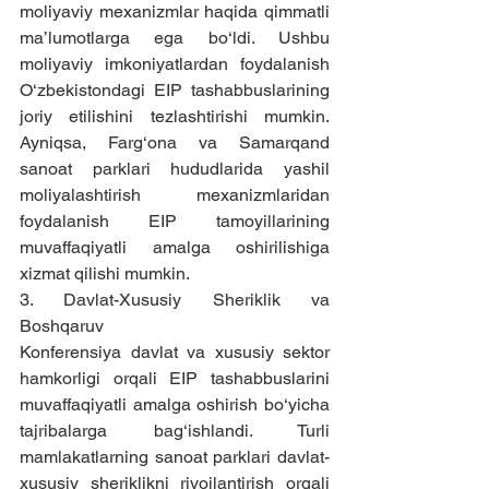
moliyaviy mexanizmlar haqida qimmatli 
ma’lumotlarga ega bo‘ldi. Ushbu 
moliyaviy imkoniyatlardan foydalanish 
O‘zbekistondagi EIP tashabbuslarining 
joriy etilishini tezlashtirishi mumkin. 
Ayniqsa, Farg‘ona va Samarqand 
sanoat parklari hududlarida yashil 
moliyalashtirish mexanizmlaridan 
foydalanish EIP tamoyillarining 
muvaffaqiyatli amalga oshirilishiga 
xizmat qilishi mumkin.
3. Davlat-Xususiy Sheriklik va 
Boshqaruv
Konferensiya davlat va xususiy sektor 
hamkorligi orqali EIP tashabbuslarini 
muvaffaqiyatli amalga oshirish bo‘yicha 
tajribalarga bag‘ishlandi. Turli 
mamlakatlarning sanoat parklari davlat-
xususiy sheriklikni rivojlantirish orqali 