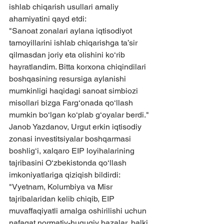
ishlab chiqarish usullari amaliy 
ahamiyatini qayd etdi:
"Sanoat zonalari aylana iqtisodiyot 
tamoyillarini ishlab chiqarishga ta’sir 
qilmasdan joriy eta olishini ko‘rib 
hayratlandim. Bitta korxona chiqindilari 
boshqasining resursiga aylanishi 
mumkinligi haqidagi sanoat simbiozi 
misollari bizga Farg‘onada qo‘llash 
mumkin bo‘lgan ko‘plab g‘oyalar berdi."
Janob Yazdanov, Urgut erkin iqtisodiy 
zonasi investitsiyalar boshqarmasi 
boshlig‘i, xalqaro EIP loyihalarining 
tajribasini O‘zbekistonda qo‘llash 
imkoniyatlariga qiziqish bildirdi:
"Vyetnam, Kolumbiya va Misr 
tajribalaridan kelib chiqib, EIP 
muvaffaqiyatli amalga oshirilishi uchun 
nafaqat normativ-huquqiy bazalar, balki 