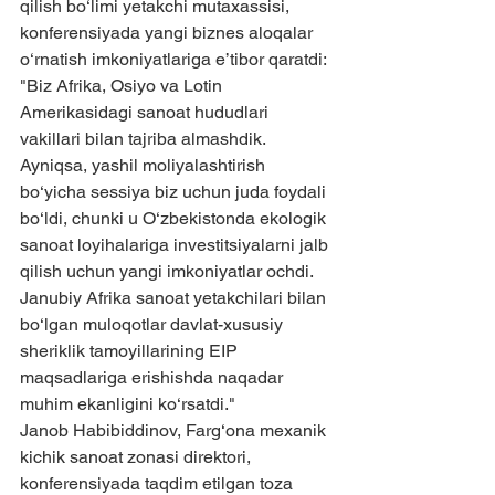
qilish bo‘limi yetakchi mutaxassisi, 
konferensiyada yangi biznes aloqalar 
o‘rnatish imkoniyatlariga e’tibor qaratdi:
"Biz Afrika, Osiyo va Lotin 
Amerikasidagi sanoat hududlari 
vakillari bilan tajriba almashdik. 
Ayniqsa, yashil moliyalashtirish 
bo‘yicha sessiya biz uchun juda foydali 
bo‘ldi, chunki u O‘zbekistonda ekologik 
sanoat loyihalariga investitsiyalarni jalb 
qilish uchun yangi imkoniyatlar ochdi. 
Janubiy Afrika sanoat yetakchilari bilan 
bo‘lgan muloqotlar davlat-xususiy 
sheriklik tamoyillarining EIP 
maqsadlariga erishishda naqadar 
muhim ekanligini ko‘rsatdi."
Janob Habibiddinov, Farg‘ona mexanik 
kichik sanoat zonasi direktori, 
konferensiyada taqdim etilgan toza 