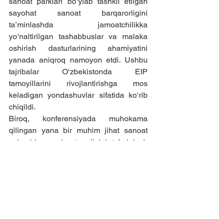
sanoat parklari bo‘ylab tashkil etilgan 
sayohat sanoat barqarorligini 
ta’minlashda jamoatchilikka 
yo‘naltirilgan tashabbuslar va malaka 
oshirish dasturlarining ahamiyatini 
yanada aniqroq namoyon etdi. Ushbu 
tajribalar O‘zbekistonda EIP 
tamoyillarini rivojlantirishga mos 
keladigan yondashuvlar sifatida ko‘rib 
chiqildi.
Biroq, konferensiyada muhokama 
qilingan yana bir muhim jihat sanoat 
sohasida gender tengligini ta’minlash 
zarurati bo‘ldi.
Gender tengligi bo‘yicha maxsus 
taqdimot eko-sanoat parklari doirasida 
inklyuziv ish joylarini yaratish zarurligini 
ta’kidladi. Ushbu sessiyada gender 
yondashuvi nafaqat ijtimoiy tenglikni 