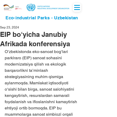
Eco-industrial Parks - Uzbekistan
Sep 23, 2024
EIP bo‘yicha Janubiy
Afrikada konferensiya
O‘zbekistonda eko-sanoat bog‘lari 
parklraro (EIP) sanoat sohasini 
modernizatsiya qilish va ekologik 
barqarorlikni ta’minlash 
strategiyasining muhim qismiga 
aylanmoqda. Mamlakat iqtisodiyoti 
o‘sishi bilan birga, sanoat salohiyatini 
kengaytirish, resurslardan samarali 
foydalanish va ifloslanishni kamaytirish 
ehtiyoji ortib bormoqda. EIP bu 
muammolarga sanoat simbiozi orqali 