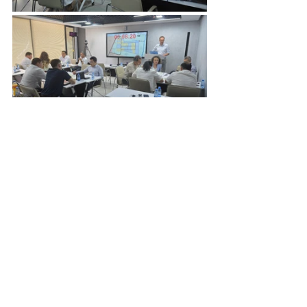
Eko-sanoat parklari –
O‘zbekiston