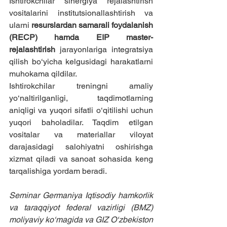
Ishtirokchilar sinergiya rejalashtirish 
vositalarini institutsionallashtirish va 
ularni 
resurslardan samarali foydalanish 
(RECP) hamda EIP master-
rejalashtirish
 jarayonlariga integratsiya 
qilish bo‘yicha kelgusidagi harakatlarni 
muhokama qildilar.
Ishtirokchilar treningni amaliy 
yo‘naltirilganligi, taqdimotlarning 
aniqligi va yuqori sifatli o‘qitilishi uchun 
yuqori baholadilar. Taqdim etilgan 
vositalar va materiallar viloyat 
darajasidagi salohiyatni oshirishga 
xizmat qiladi va sanoat sohasida keng 
tarqalishiga yordam beradi.
Seminar Germaniya Iqtisodiy hamkorlik 
va taraqqiyot federal vazirligi (BMZ) 
moliyaviy ko‘magida va GIZ O‘zbekiston 