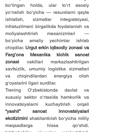
bo‘lingan holda, ular to‘rt asosiy 
yo‘nalish bo‘yicha — resurslarni qayta 
ishlatish, xizmatlar integratsiyasi, 
infratuzilmani birgalikda foydalanish va 
moliyalashtirish mexanizmlari — 
bo‘yicha amaliy yechimlar ishlab 
chiqdilar. 
Urgut erkin iqtisodiy zonasi va 
Farg‘ona Mexanika kichik sanoat 
zonasi
 vakillari markazlashtirilgan 
xavfsizlik, umumiy logistika xizmatlari 
va chiqindilardan energiya olish 
g‘oyalarini ilgari surdilar.
Trening O‘zbekistonda davlat va 
xususiy sektor o‘rtasida hamkorlik va 
innovatsiyalarni kuchaytirish orqali 
“yashil” sanoat innovatsiyalari 
ekotizimini
 shakllantirish bo‘yicha milliy 
maqsadlarga hissa qo‘shdi. 