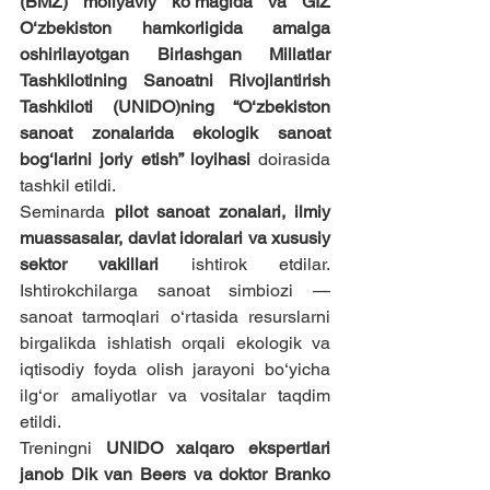
(BMZ) moliyaviy ko‘magida va GIZ 
O‘zbekiston hamkorligida amalga 
oshirilayotgan Birlashgan Millatlar 
Tashkilotining Sanoatni Rivojlantirish 
Tashkiloti (UNIDO)ning “O‘zbekiston 
sanoat zonalarida ekologik sanoat 
bog‘larini joriy etish” loyihasi
 doirasida 
tashkil etildi.
Seminarda 
pilot sanoat zonalari, ilmiy 
muassasalar, davlat idoralari va xususiy 
sektor vakillari
 ishtirok etdilar. 
Ishtirokchilarga sanoat simbiozi — 
sanoat tarmoqlari o‘rtasida resurslarni 
birgalikda ishlatish orqali ekologik va 
iqtisodiy foyda olish jarayoni bo‘yicha 
ilg‘or amaliyotlar va vositalar taqdim 
etildi.
Treningni 
UNIDO xalqaro ekspertlari 
janob Dik van Beers va doktor Branko 