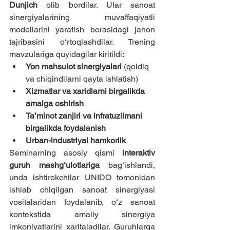
Dunjich
 olib bordilar. Ular sanoat 
sinergiyalarining muvaffaqiyatli 
modellarini yaratish borasidagi jahon 
tajribasini o‘rtoqlashdilar. Trening 
mavzulariga quyidagilar kiritildi:
Yon mahsulot sinergiyalari 
(qoldiq 
va chiqindilarni qayta ishlatish)
Xizmatlar va xaridlarni birgalikda 
amalga oshirish
Ta’minot zanjiri va infratuzilmani 
birgalikda foydalanish
Urban-industriyal hamkorlik
Seminarning asosiy qismi 
interaktiv 
guruh mashg‘ulotlariga
 bag‘ishlandi, 
unda ishtirokchilar UNIDO tomonidan 
ishlab chiqilgan sanoat sinergiyasi 
vositalaridan foydalanib, o‘z sanoat 
kontekstida amaliy sinergiya 
imkoniyatlarini xaritaladilar. Guruhlarga 