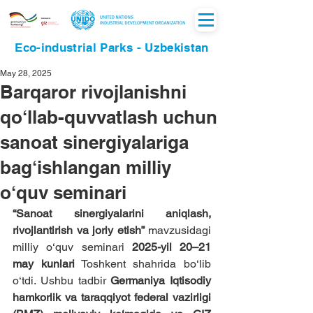
Eco-industrial Parks - Uzbekistan
May 28, 2025
Barqaror rivojlanishni
qo‘llab-quvvatlash uchun
sanoat sinergiyalariga
bag‘ishlangan milliy
o‘quv seminari
“Sanoat sinergiyalarini aniqlash, 
rivojlantirish va joriy etish”
 mavzusidagi 
milliy o‘quv seminari 
2025-yil 20–21 
may kunlari
 Toshkent shahrida bo‘lib 
o‘tdi. Ushbu tadbir 
Germaniya Iqtisodiy 
hamkorlik va taraqqiyot federal vazirligi 