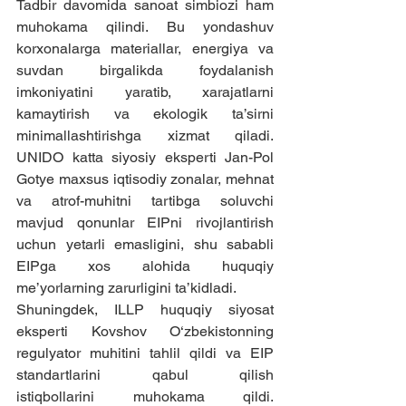
Tadbir davomida sanoat simbiozi ham 
muhokama qilindi. Bu yondashuv 
korxonalarga materiallar, energiya va 
suvdan birgalikda foydalanish 
imkoniyatini yaratib, xarajatlarni 
kamaytirish va ekologik ta’sirni 
minimallashtirishga xizmat qiladi. 
UNIDO katta siyosiy eksperti Jan-Pol 
Gotye maxsus iqtisodiy zonalar, mehnat 
va atrof-muhitni tartibga soluvchi 
mavjud qonunlar EIPni rivojlantirish 
uchun yetarli emasligini, shu sababli 
EIPga xos alohida huquqiy 
me’yorlarning zarurligini ta’kidladi.
Shuningdek, ILLP huquqiy siyosat 
eksperti Kovshov O‘zbekistonning 
regulyator muhitini tahlil qildi va EIP 
standartlarini qabul qilish 
istiqbollarini muhokama qildi. 