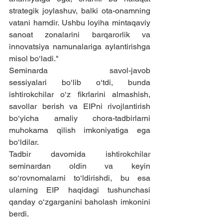
strategik joylashuv, balki ota-onamning 
vatani hamdir. Ushbu loyiha mintaqaviy 
sanoat zonalarini barqarorlik va 
innovatsiya namunalariga aylantirishga 
misol bo‘ladi."
Seminarda savol-javob 
sessiyalari bo‘lib o‘tdi, bunda 
ishtirokchilar o‘z fikrlarini almashish, 
savollar berish va EIPni rivojlantirish 
bo‘yicha amaliy chora-tadbirlarni 
muhokama qilish imkoniyatiga ega 
bo‘ldilar.
Tadbir davomida ishtirokchilar 
seminardan oldin va keyin 
so‘rovnomalarni to‘ldirishdi, bu esa 
ularning EIP haqidagi tushunchasi 
qanday o‘zgarganini baholash imkonini 
berdi.