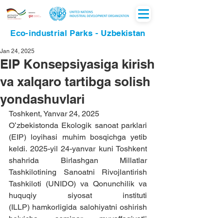
Eco-industrial Parks - Uzbekistan
Jan 24, 2025
EIP Konsepsiyasiga kirish
va xalqaro tartibga solish
yondashuvlari
Toshkent, Yanvar 24, 2025
Oʻzbekistonda Ekologik sanoat parklari 
(EIP) loyihasi muhim bosqichga yetib 
keldi. 2025-yil 24-yanvar kuni Toshkent 
shahrida Birlashgan Millatlar 
Tashkilotining Sanoatni Rivojlantirish 
Tashkiloti (UNIDO) va Qonunchilik va 
huquqiy siyosat instituti 
(ILLP) hamkorligida salohiyatni oshirish 