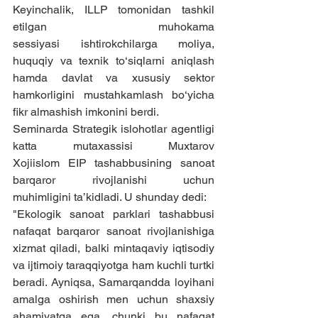
Keyinchalik, ILLP tomonidan tashkil 
etilgan muhokama 
sessiyasi ishtirokchilarga moliya, 
huquqiy va texnik to‘siqlarni aniqlash 
hamda davlat va xususiy sektor 
hamkorligini mustahkamlash bo‘yicha 
fikr almashish imkonini berdi.
Seminarda Strategik islohotlar agentligi 
katta mutaxassisi Muxtarov 
Xojiislom EIP tashabbusining sanoat 
barqaror rivojlanishi uchun 
muhimligini ta’kidladi. U shunday dedi:
"Ekologik sanoat parklari tashabbusi 
nafaqat barqaror sanoat rivojlanishiga 
xizmat qiladi, balki mintaqaviy iqtisodiy 
va ijtimoiy taraqqiyotga ham kuchli turtki 
beradi. Ayniqsa, Samarqandda loyihani 
amalga oshirish men uchun shaxsiy 
ahamiyatga ega, chunki bu nafaqat 