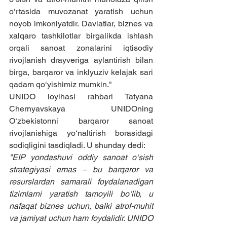
o‘rtasida muvozanat yaratish uchun 
noyob imkoniyatdir. Davlatlar, biznes va 
xalqaro tashkilotlar birgalikda ishlash 
orqali sanoat zonalarini iqtisodiy 
rivojlanish drayveriga aylantirish bilan 
birga, barqaror va inklyuziv kelajak sari 
qadam qo‘yishimiz mumkin."
UNIDO loyihasi rahbari Tatyana 
Chernyavskaya UNIDOning 
O‘zbekistonni barqaror sanoat 
rivojlanishiga yo‘naltirish borasidagi 
sodiqligini tasdiqladi. U shunday dedi:
"EIP yondashuvi oddiy sanoat o‘sish 
strategiyasi emas – bu barqaror va 
resurslardan samarali foydalanadigan 
tizimlarni yaratish tamoyili bo‘lib, u 
nafaqat biznes uchun, balki atrof-muhit 
va jamiyat uchun ham foydalidir. UNIDO 