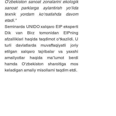
O‘zbekiston sanoat zonalarini ekologik 
sanoat parklarga aylantirish yo‘lida 
texnik yordam ko‘rsatishda davom 
etadi."
Seminarda UNIDO xalqaro EIP eksperti 
Dik van Birz tomonidan EIPning 
afzalliklari haqida taqdimot o‘tkazildi. U 
turli davlatlarda muvaffaqiyatli joriy 
etilgan xalqaro tajribalar va yaxshi 
amaliyotlar haqida ma’lumot berdi 
hamda O‘zbekiston sharoitiga mos 
keladigan amaliy misollarni taqdim etdi.