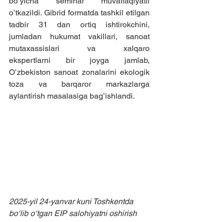
boʻyicha seminar muvaffaqiyatli 
oʻtkazildi. Gibrid formatda tashkil etilgan 
tadbir 31 dan ortiq ishtirokchini, 
jumladan hukumat vakillari, sanoat 
mutaxassislari va xalqaro 
ekspertlarni bir joyga jamlab, 
Oʻzbekiston sanoat zonalarini ekologik 
toza va barqaror markazlarga 
aylantirish masalasiga bagʻishlandi.
2025-yil 24-yanvar kuni Toshkentda 
bo‘lib o‘tgan EIP salohiyatni oshirish 