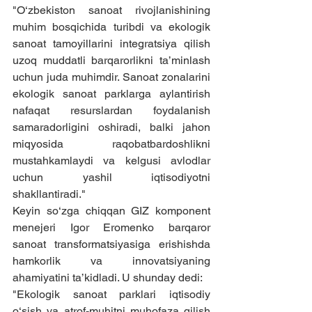
"O‘zbekiston sanoat rivojlanishining 
muhim bosqichida turibdi va ekologik 
sanoat tamoyillarini integratsiya qilish 
uzoq muddatli barqarorlikni ta’minlash 
uchun juda muhimdir. Sanoat zonalarini 
ekologik sanoat parklarga aylantirish 
nafaqat resurslardan foydalanish 
samaradorligini oshiradi, balki jahon 
miqyosida raqobatbardoshlikni 
mustahkamlaydi va kelgusi avlodlar 
uchun yashil iqtisodiyotni 
shakllantiradi."
Keyin so‘zga chiqqan GIZ komponent 
menejeri Igor Eromenko barqaror 
sanoat transformatsiyasiga erishishda 
hamkorlik va innovatsiyaning 
ahamiyatini ta’kidladi. U shunday dedi:
"Ekologik sanoat parklari iqtisodiy 
o‘sish va atrof-muhitni muhofaza qilish 