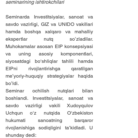
seminarining ishtirokchilari
Seminarda Investitsiyalar, sanoat va 
savdo vazirligi, GIZ va UNIDO vakillari 
hamda boshqa xalqaro va mahalliy 
ekspertlar nutq soʻzladilar. 
Muhokamalar asosan EIP konsepsiyasi 
va uning asosiy komponentlari, 
siyosatdagi bo‘shliqlar tahlili hamda 
EIPni rivojlantirishga qaratilgan 
me’yoriy-huquqiy strategiyalar haqida 
boʻldi.
Seminar ochilish nutqlari bilan 
boshlandi. Investitsiyalar, sanoat va 
savdo vazirligi vakili Xudoyqulov 
Uchqun o‘z nutqida O‘zbekiston 
hukumati sanoatning barqaror 
rivojlanishiga sodiqligini ta’kidladi. U 
shunday dedi: