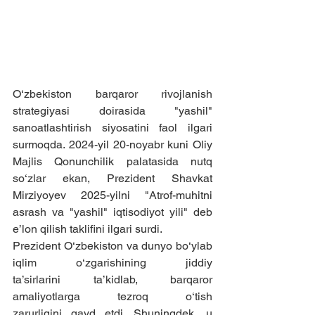
O‘zbekiston barqaror rivojlanish 
strategiyasi doirasida "yashil" 
sanoatlashtirish siyosatini faol ilgari 
surmoqda. 2024-yil 20-noyabr kuni Oliy 
Majlis Qonunchilik palatasida nutq 
so‘zlar ekan, Prezident Shavkat 
Mirziyoyev 2025-yilni "Atrof-muhitni 
asrash va "yashil" iqtisodiyot yili" deb 
e’lon qilish taklifini ilgari surdi.
Prezident O‘zbekiston va dunyo bo‘ylab 
iqlim o‘zgarishining jiddiy 
ta’sirlarini ta’kidlab, barqaror 
amaliyotlarga tezroq o‘tish 
zarurligini qayd etdi. Shuningdek, u 