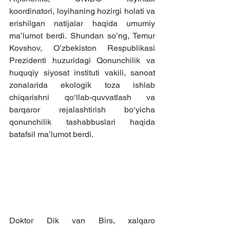
koordinatori, loyihaning hozirgi holati va 
erishilgan natijalar haqida umumiy 
ma’lumot berdi. Shundan soʻng, Temur 
Kovshov, Oʻzbekiston Respublikasi 
Prezidenti huzuridagi Qonunchilik va 
huquqiy siyosat instituti vakili, sanoat 
zonalarida ekologik toza ishlab 
chiqarishni qo‘llab-quvvatlash va 
barqaror rejalashtirish bo‘yicha 
qonunchilik tashabbuslari haqida 
batafsil ma’lumot berdi.
Doktor Dik van Birs, xalqaro 