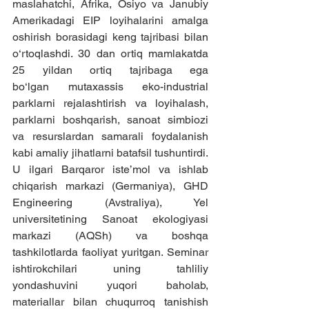
maslahatchi, Afrika, Osiyo va Janubiy 
Amerikadagi EIP loyihalarini amalga 
oshirish borasidagi keng tajribasi bilan 
o‘rtoqlashdi. 30 dan ortiq mamlakatda 
25 yildan ortiq tajribaga ega 
bo‘lgan mutaxassis eko-industrial 
parklarni rejalashtirish va loyihalash, 
parklarni boshqarish, sanoat simbiozi 
va resurslardan samarali foydalanish 
kabi amaliy jihatlarni batafsil tushuntirdi. 
U ilgari Barqaror iste’mol va ishlab 
chiqarish markazi (Germaniya), GHD 
Engineering (Avstraliya), Yel 
universitetining Sanoat ekologiyasi 
markazi (AQSh) va boshqa 
tashkilotlarda faoliyat yuritgan. Seminar 
ishtirokchilari uning tahliliy 
yondashuvini yuqori baholab, 
materiallar bilan chuqurroq tanishish 