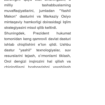
milliy tashabbuslarning 
muvaffaqiyatlarini, jumladan "Yashil 
Makon" dasturini va Markaziy Osiyo 
mintaqaviy hamkorligi doirasidagi Iqlim 
strategiyasini misol qilib keltirdi.
Shuningdek, Prezident hukumat 
tomonidan keng qamrovli davlat dasturi 
ishlab chiqilishini e’lon qildi. Ushbu 
dastur "yashil" texnologiyalar, suv 
resurslarini tejash, oʻrmonlarni tiklash, 
Orol dengizi inqirozini hal qilish va 
chiqindilarni boshqarishni yaxshilash 
kabi yo‘nalishlarga qaratiladi. Mazkur 
tashabbus aholi salomatligini himoya 
qilish va O‘zbekistonning "yashil" 
sanoatlashtirish maqsadlariga mos 
keladigan chora-tadbirlarni qamrab 
oladi.