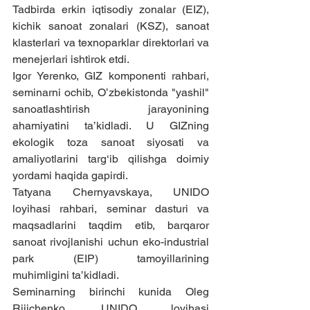
Tadbirda erkin iqtisodiy zonalar (EIZ), 
kichik sanoat zonalari (KSZ), sanoat 
klasterlari va texnoparklar direktorlari va 
menejerlari ishtirok etdi.
Igor Yerenko, GIZ komponenti rahbari, 
seminarni ochib, Oʻzbekistonda "yashil" 
sanoatlashtirish jarayonining 
ahamiyatini ta’kidladi. U GIZning 
ekologik toza sanoat siyosati va 
amaliyotlarini targ‘ib qilishga doimiy 
yordami haqida gapirdi.
Tatyana Chernyavskaya, UNIDO 
loyihasi rahbari, seminar dasturi va 
maqsadlarini taqdim etib, barqaror 
sanoat rivojlanishi uchun eko-industrial 
park (EIP) tamoyillarining 
muhimligini ta’kidladi.
Seminarning birinchi kunida Oleg 
Rijichenko, UNIDO loyihasi 