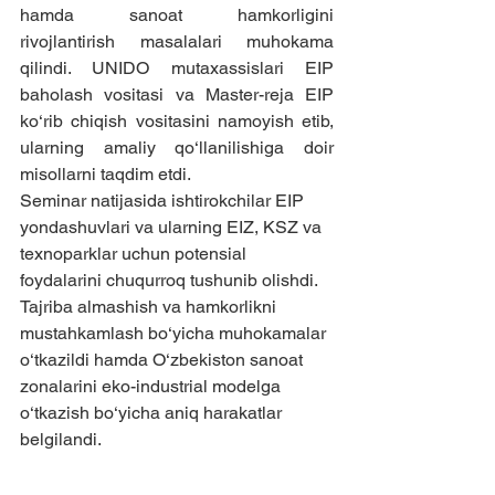
hamda sanoat hamkorligini 
rivojlantirish masalalari muhokama 
qilindi. UNIDO mutaxassislari EIP 
baholash vositasi va Master-reja EIP 
ko‘rib chiqish vositasini namoyish etib, 
ularning amaliy qo‘llanilishiga doir 
misollarni taqdim etdi.
Seminar natijasida ishtirokchilar EIP 
yondashuvlari va ularning EIZ, KSZ va 
texnoparklar uchun potensial 
foydalarini chuqurroq tushunib olishdi. 
Tajriba almashish va hamkorlikni 
mustahkamlash bo‘yicha muhokamalar 
o‘tkazildi hamda O‘zbekiston sanoat 
zonalarini eko-industrial modelga 
o‘tkazish bo‘yicha aniq harakatlar 
belgilandi.