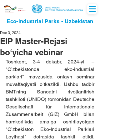
Eco-industrial Parks - Uzbekistan
Dec 3, 2024
EIP Master-Rejasi
bo‘yicha vebinar
Toshkent, 3-4 dekabr, 2024-yil – 
"Oʻzbekistonda eko-industrial 
parklari" mavzusida onlayn seminar 
muvaffaqiyatli oʻtkazildi. Ushbu tadbir 
BMTning Sanoatni rivojlantirish 
tashkiloti (UNIDO) tomonidan Deutsche 
Gesellschaft für Internationale 
Zusammenarbeit (GIZ) GmbH bilan 
hamkorlikda amalga oshirilayotgan 
"Oʻzbekiston Eko-Industrial Parklari 
Loyihasi" doirasida tashkil etildi. 