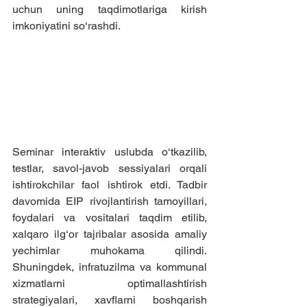
uchun uning taqdimotlariga kirish 
imkoniyatini so‘rashdi.
Seminar interaktiv uslubda o‘tkazilib, 
testlar, savol-javob sessiyalari orqali 
ishtirokchilar faol ishtirok etdi. Tadbir 
davomida EIP rivojlantirish tamoyillari, 
foydalari va vositalari taqdim etilib, 
xalqaro ilg‘or tajribalar asosida amaliy 
yechimlar muhokama qilindi. 
Shuningdek, infratuzilma va kommunal 
xizmatlarni optimallashtirish 
strategiyalari, xavflarni boshqarish 