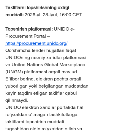
Takliflarni topshirishning oxirgi 
muddati:
 2026-yil 28-iyul, 16:00 CET
Topshirish platformasi:
 UNIDO e-
Procurement Portal – 
https://procurement.unido.org/
Qo‘shimcha tender hujjatlari faqat 
UNIDOning rasmiy xaridlar platformasi 
va United Nations Global Marketplace 
(UNGM) platformasi orqali mavjud. 
E’tibor bering, elektron pochta orqali 
yuborilgan yoki belgilangan muddatdan 
keyin taqdim etilgan takliflar qabul 
qilinmaydi.
UNIDO elektron xaridlar portalida hali 
ro‘yxatdan o‘tmagan tashkilotlarga 
takliflarni topshirish muddati 
tugashidan oldin ro‘yxatdan o‘tish va 