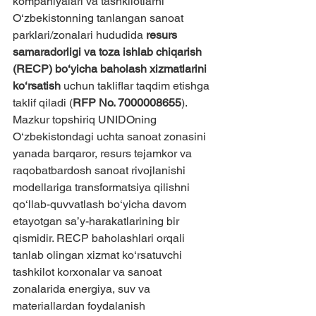
kompaniyalari va tashkilotlarni 
O‘zbekistonning tanlangan sanoat 
parklari/zonalari hududida 
resurs 
samaradorligi va toza ishlab chiqarish 
(RECP) bo‘yicha baholash xizmatlarini 
ko‘rsatish
 uchun takliflar taqdim etishga 
taklif qiladi (
RFP No. 7000008655
).
Mazkur topshiriq UNIDOning 
O‘zbekistondagi uchta sanoat zonasini 
yanada barqaror, resurs tejamkor va 
raqobatbardosh sanoat rivojlanishi 
modellariga transformatsiya qilishni 
qo‘llab-quvvatlash bo‘yicha davom 
etayotgan sa’y-harakatlarining bir 
qismidir. RECP baholashlari orqali 
tanlab olingan xizmat ko‘rsatuvchi 
tashkilot korxonalar va sanoat 
zonalarida energiya, suv va 
materiallardan foydalanish 