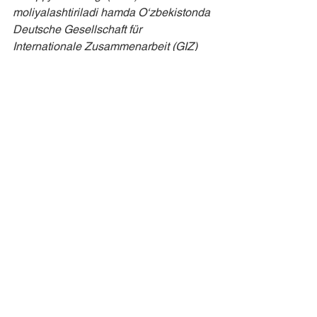
moliyalashtiriladi hamda O‘zbekistonda 
Deutsche Gesellschaft für 
Internationale Zusammenarbeit (GIZ) 
GmbH tomonidan amalga oshiriladi. 
Tashabbus Birlashgan Millatlar 
Tashkilotining Sanoatni rivojlantirish 
tashkiloti (UNIDO) tomonidan 
O‘zbekiston Respublikasi Iqtisodiyot va 
moliya vazirligi hamda Investitsiyalar, 
sanoat va savdo vazirligi ko‘magida 
amalga oshirilmoqda.
Eko-sanoat parklari –
O‘zbekiston
Asosiy ma'lumot
Rejalashtirilgan faoliyatlar
Savol-javob