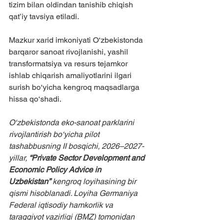
tizim bilan oldindan tanishib chiqish 
qat’iy tavsiya etiladi.
Mazkur xarid imkoniyati O‘zbekistonda 
barqaror sanoat rivojlanishi, yashil 
transformatsiya va resurs tejamkor 
ishlab chiqarish amaliyotlarini ilgari 
surish bo‘yicha kengroq maqsadlarga 
hissa qo‘shadi.
O‘zbekistonda eko-sanoat parklarini 
rivojlantirish bo‘yicha pilot 
tashabbusning II bosqichi, 2026–2027-
yillar, 
“Private Sector Development and 
Economic Policy Advice in 
Uzbekistan”
 kengroq loyihasining bir 
qismi hisoblanadi. Loyiha Germaniya 
Federal iqtisodiy hamkorlik va 
taraqqiyot vazirligi (BMZ) tomonidan 