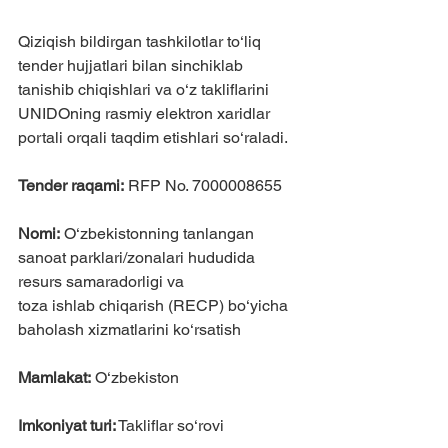
Qiziqish bildirgan tashkilotlar to‘liq 
tender hujjatlari bilan sinchiklab 
tanishib chiqishlari va o‘z takliflarini 
UNIDOning rasmiy elektron xaridlar 
portali orqali taqdim etishlari so‘raladi.
Tender raqami:
 RFP No. 7000008655
Nomi:
 O‘zbekistonning tanlangan 
sanoat parklari/zonalari hududida 
resurs samaradorligi va 
toza ishlab chiqarish (RECP) bo‘yicha 
baholash xizmatlarini ko‘rsatish
Mamlakat:
 O‘zbekiston
Imkoniyat turi:
 Takliflar so‘rovi