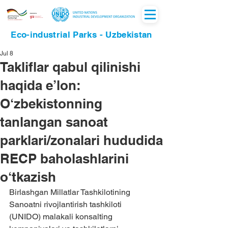
Eco-industrial Parks - Uzbekistan
Jul 8
Takliflar qabul qilinishi
haqida e’lon:
O‘zbekistonning
tanlangan sanoat
parklari/zonalari hududida
RECP baholashlarini
o‘tkazish
Birlashgan Millatlar Tashkilotining 
Sanoatni rivojlantirish tashkiloti 
(UNIDO) malakali konsalting 