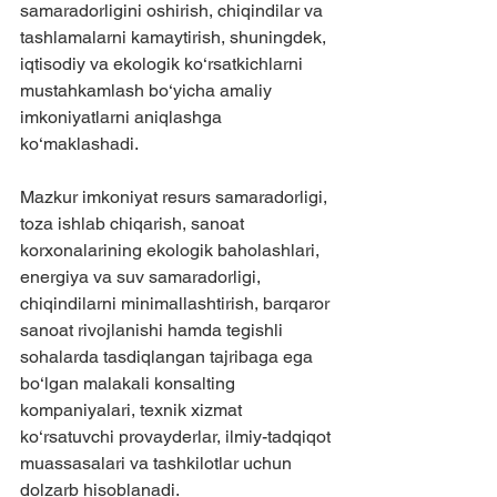
samaradorligini oshirish, chiqindilar va 
tashlamalarni kamaytirish, shuningdek, 
iqtisodiy va ekologik ko‘rsatkichlarni 
mustahkamlash bo‘yicha amaliy 
imkoniyatlarni aniqlashga 
ko‘maklashadi.
Mazkur imkoniyat resurs samaradorligi, 
toza ishlab chiqarish, sanoat 
korxonalarining ekologik baholashlari, 
energiya va suv samaradorligi, 
chiqindilarni minimallashtirish, barqaror 
sanoat rivojlanishi hamda tegishli 
sohalarda tasdiqlangan tajribaga ega 
bo‘lgan malakali konsalting 
kompaniyalari, texnik xizmat 
ko‘rsatuvchi provayderlar, ilmiy-tadqiqot 
muassasalari va tashkilotlar uchun 
dolzarb hisoblanadi.